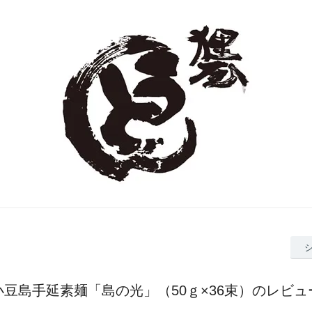
小豆島手延素麺「島の光」（50ｇ×36束）のレビュ