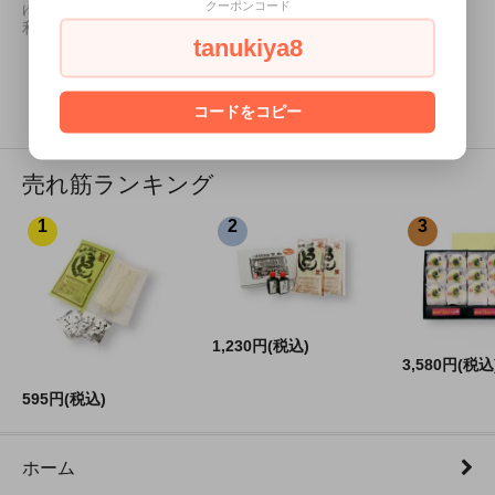
クーポンコード
りセットです。かけうどんつ
ゆもあり、お鍋のしめにも便
ゆ付きで、メニューのバリエ
利です。
tanukiya8
ーションは無限です。
4
1
4
商品中
-
商品
コードをコピー
売れ筋ランキング
1
2
3
1,230円(税込)
3,580円(税込
595円(税込)
ホーム