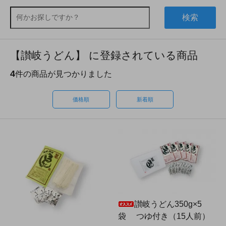
検索
【讃岐うどん】 に登録されている商品
4
件の商品が見つかりました
価格順
新着順
讃岐うどん350g×5
袋 つゆ付き（15人前）