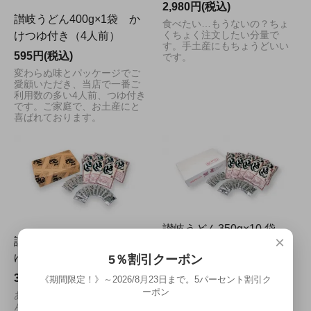
2,980円(税込)
讃岐うどん400g×1袋 か
食べたい…もうないの？ちょ
くちょく注文したい分量で
けつゆ付き（4人前）
す。手土産にもちょうどいい
595円(税込)
です。
変わらぬ味とパッケージでご
愛顧いただき、当店で一番ご
利用数の多い4人前、つゆ付き
です。ご家庭で、お土産にと
喜ばれております。
讃岐うどん350g×10 袋
×
讃岐うどん350g×7 袋 つ
つゆ付き（30人前）
ゆ付き（21人前）
5％割引クーポン
5,650円(税込)
3,980円(税込)
《期間限定！》～2026/8月23日まで。5パーセント割引ク
家族みんなの好きなかけうど
ーポン
ん。届いたらあの方にも、お
あると便利な本格讃岐うど
すそ分けしたくなる、たっぷ
ん。ギフトにも人気です。つ