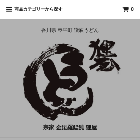
0
商品カテゴリーから探す
香川県 琴平町 讃岐うどん
宗家 金毘羅饂飩 狸屋