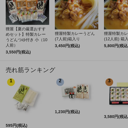
狸屋【夏の厳選おすす
狸屋特製カレーうどん
狸屋特製カレ
めセット】特製カレー
(7人前)箱入り
(12人前) 箱
うどんつゆ付き 小（10
人前）
3,450円(税込)
5,800円(税込
3,550円(税込)
売れ筋ランキング
1
2
3
1,230円(税込)
3,580円(税込
595円(税込)