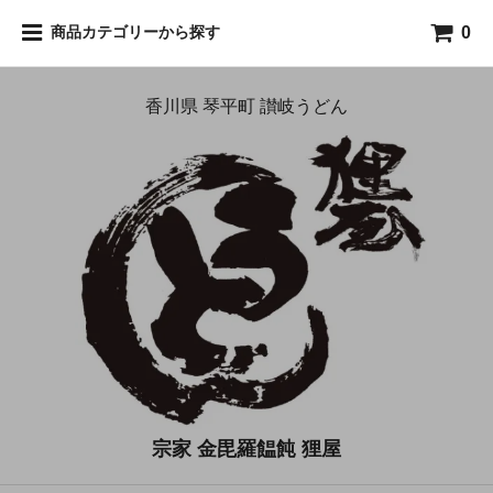
0
商品カテゴリーから探す
香川県 琴平町 讃岐うどん
宗家 金毘羅饂飩 狸屋