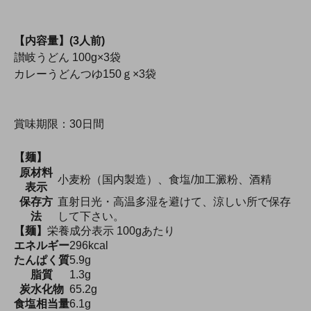
【内容量】(3人前)
讃岐うどん 100g×3袋
カレーうどんつゆ150ｇ×3袋
賞味期限：30日間
【麺】
原材料
小麦粉（国内製造）、食塩/加工澱粉、酒精
表示
保存方
直射日光・高温多湿を避けて、涼しい所で保存
法
して下さい。
【麺】
栄養成分表示 100gあたり
エネルギー
296kcal
たんぱく質
5.9g
脂質
1.3g
炭水化物
65.2g
食塩相当量
6.1g