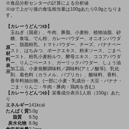
※食品分析センターの計算による分析値
※ゆで上がり後の食塩相当量は100gあたり0.9gとなりま
す。
【カレーうどんつゆ】
玉ねぎ（国産）、牛肉、豚脂、小麦粉、植物油脂、砂
糖、食塩、でん粉、カレーパウダー、オニオンパウダ
ー、脱脂粉乳、トマトパウダー、チーズ、バナナペー
原
スト、はちみつ、ポークエキス、粉末ソース、ごまペ
材
ースト、粉乳小麦粉ルウ、酵母エキス、ココアパウダ
料
ー、りんごペースト、ガーリックパウダー、しょう油
表
加工品、小麦発酵調味料／調味料(アミノ酸等)、乳化
示
剤、着色料（カラメル、パプリカ）、酸味料、香料、
香辛料抽出物、(一部に小麦・乳成分・大豆・バナナ・
ごま・りんご・牛肉・豚肉・鶏肉を含む)
【カレーうどんつゆ】
栄養成分表示1人前（150g）あた
り
エネルギー
141kcal
たんぱく質
5.0g
脂質
9.5g
炭水化物
8.9g