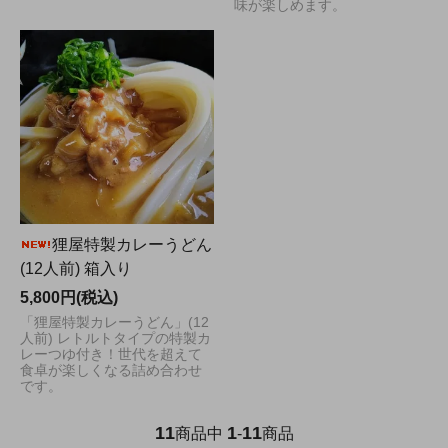
味が楽しめます。
狸屋特製カレーうどん
(12人前) 箱入り
5,800円(税込)
「狸屋特製カレーうどん」(12
人前) レトルトタイプの特製カ
レーつゆ付き！世代を超えて
食卓が楽しくなる詰め合わせ
です。
11
1
11
商品中
-
商品