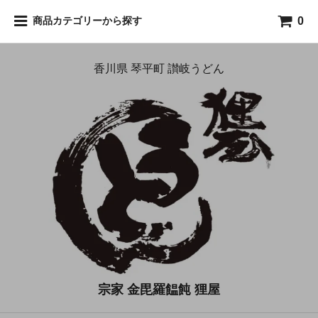
0
商品カテゴリーから探す
香川県 琴平町 讃岐うどん
宗家 金毘羅饂飩 狸屋