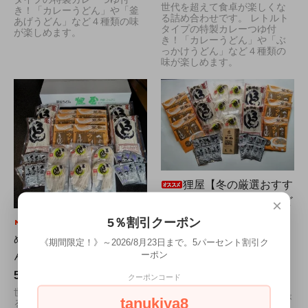
世代を超えて食卓が楽しくな
き！「カレーうどん」や「釜
る詰め合わせです。 レトルト
あげうどん」など４種類の味
タイプの特製カレーつゆ付
が楽しめます。
き！「カレーうどん」や「ぶ
っかけうどん」など４種類の
味が楽しめます。
狸屋【冬の厳選おすす
めセット】特製カレーうど
×
んつゆ付き 大（18人前）
5％割引クーポン
狸屋【夏の厳選おすす
5,350円(税込)
めセット】特製カレーうど
《期間限定！》～2026/8月23日まで。5パーセント割引ク
ーポン
んつゆ付き 大（18人前）
世代を超えて食卓が楽しくな
る詰め合わせです。 レトルト
5,350円(税込)
タイプの特製カレーつゆ付
クーポンコード
き！「カレーうどん」や「釜
世代を超えて食卓が楽しくな
あげうどん」など3種類の味が
tanukiya8
る詰め合わせです。 レトルト